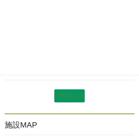
7日前〜3日前：50%
前日・当日：80%
当日無断キャンセル：100％
※人数減少の場合もキャンセル料が発生します。
ご予約
ご予約はこちら
施設MAP