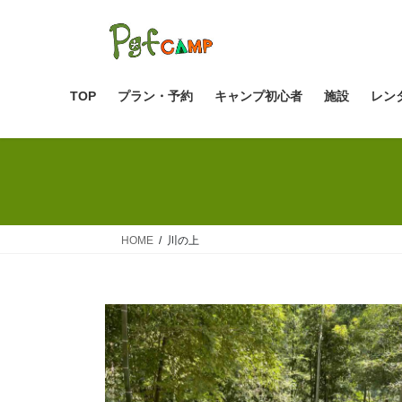
コ
ナ
ン
ビ
テ
ゲ
ン
ー
ツ
シ
TOP
プラン・予約
キャンプ初心者
施設
レン
へ
ョ
ス
ン
キ
に
ッ
移
プ
動
HOME
川の上